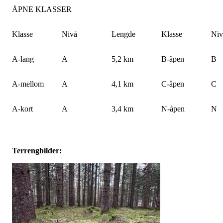
ÅPNE KLASSER
Klasse
Nivå
Lengde
Klasse
Niv
A-lang
A
5,2 km
B-åpen
B
A-mellom
A
4,1 km
C-åpen
C
A-kort
A
3,4 km
N-åpen
N
Terrengbilder: