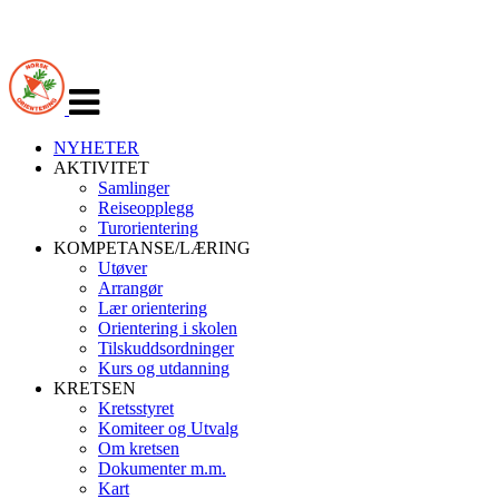
Veksle
navigasjon
NYHETER
AKTIVITET
Samlinger
Reiseopplegg
Turorientering
KOMPETANSE/LÆRING
Utøver
Arrangør
Lær orientering
Orientering i skolen
Tilskuddsordninger
Kurs og utdanning
KRETSEN
Kretsstyret
Komiteer og Utvalg
Om kretsen
Dokumenter m.m.
Kart