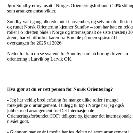
Jørn Sundby er nyansatt i Norges Orienteringsforbund i 50% stillin
som arrangementsutvikler.
Sundby var i gang allerede midt i november, og selv om de fleste i
og rundt Norsk Orientering kjenner Sundby – som har hatt en rekk
roller i o-idretten både i Norge og internasjonalt de siste (nesten) 30
årene, har vi utfordret karen fra Bamble på noen spørsmål i
overgangen fra 2025 til 2026.
Nedenfor kan du se svarene fra Sundby som nå bor og driver sin
orientering i Larvik og Larvik OK.
Hva gjør at du er rett person for Norsk Orientering?
- Jeg har veldig bred erfaring fra mange ulike roller i mange
forskjellige o-arrangement. I tillegg til løp i Norge har jeg også
jobbet med arrangement for Det Internasjonale
Orienteringsforbundet (IOF) tidligere og kjenner det internasjonale
nivået godt.
- Gjennom mange år i media har jeg deltatt på store arrangement i