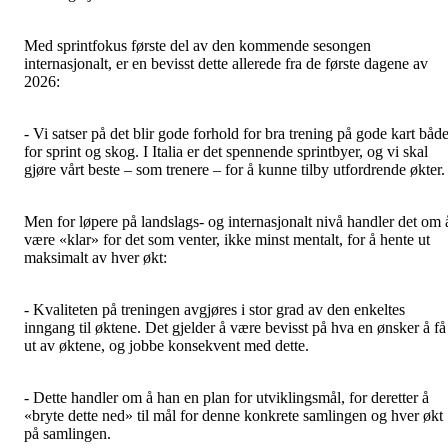
Med sprintfokus første del av den kommende sesongen
internasjonalt, er en bevisst dette allerede fra de første dagene av
2026:
- Vi satser på det blir gode forhold for bra trening på gode kart båd
for sprint og skog. I Italia er det spennende sprintbyer, og vi skal
gjøre vårt beste – som trenere – for å kunne tilby utfordrende økter.
Men for løpere på landslags- og internasjonalt nivå handler det om 
være «klar» for det som venter, ikke minst mentalt, for å hente ut
maksimalt av hver økt:
- Kvaliteten på treningen avgjøres i stor grad av den enkeltes
inngang til øktene. Det gjelder å være bevisst på hva en ønsker å få
ut av øktene, og jobbe konsekvent med dette.
- Dette handler om å han en plan for utviklingsmål, for deretter å
«bryte dette ned» til mål for denne konkrete samlingen og hver økt
på samlingen.