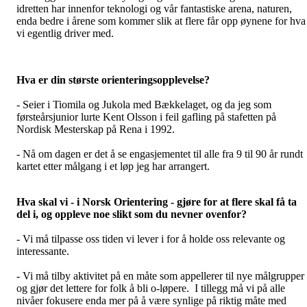
idretten har innenfor teknologi og vår fantastiske arena, naturen,
enda bedre i årene som kommer slik at flere får opp øynene for hva
vi egentlig driver med.
Hva er din største orienteringsopplevelse?
- Seier i Tiomila og Jukola med Bækkelaget, og da jeg som
førsteårsjunior lurte Kent Olsson i feil gafling på stafetten på
Nordisk Mesterskap på Rena i 1992.
- Nå om dagen er det å se engasjementet til alle fra 9 til 90 år rundt
kartet etter målgang i et løp jeg har arrangert.
Hva skal vi - i Norsk Orientering - gjøre for at flere skal få ta
del i, og oppleve noe slikt som du nevner ovenfor?
- Vi må tilpasse oss tiden vi lever i for å holde oss relevante og
interessante.
- Vi må tilby aktivitet på en måte som appellerer til nye målgrupper
og gjør det lettere for folk å bli o-løpere. I tillegg må vi på alle
nivåer fokusere enda mer på å være synlige på riktig måte med