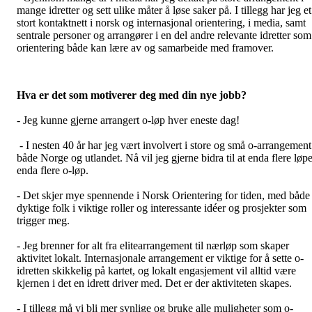
mange idretter og sett ulike måter å løse saker på. I tillegg har jeg et
stort kontaktnett i norsk og internasjonal orientering, i media, samt
sentrale personer og arrangører i en del andre relevante idretter som
orientering både kan lære av og samarbeide med framover.
Hva er det som motiverer deg med din nye jobb?
- Jeg kunne gjerne arrangert o-løp hver eneste dag!
- I nesten 40 år har jeg vært involvert i store og små o-arrangement
både Norge og utlandet. Nå vil jeg gjerne bidra til at enda flere løpe
enda flere o-løp.
- Det skjer mye spennende i Norsk Orientering for tiden, med både
dyktige folk i viktige roller og interessante idéer og prosjekter som
trigger meg.
- Jeg brenner for alt fra elitearrangement til nærløp som skaper
aktivitet lokalt. Internasjonale arrangement er viktige for å sette o-
idretten skikkelig på kartet, og lokalt engasjement vil alltid være
kjernen i det en idrett driver med. Det er der aktiviteten skapes.
- I tillegg må vi bli mer synlige og bruke alle muligheter som o-