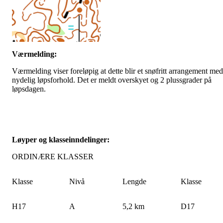
Værmelding:
Værmelding viser foreløpig at dette blir et snøfritt arrangement med
nydelig løpsforhold. Det er meldt overskyet og 2 plussgrader på
løpsdagen.
Løyper og klasseinndelinger:
ORDINÆRE KLASSER
Klasse
Nivå
Lengde
Klasse
H17
A
5,2 km
D17