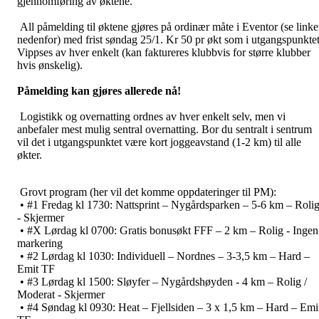
gjennomføring av øktene.
All påmelding til øktene gjøres på ordinær måte i Eventor (se linke
nedenfor) med frist søndag 25/1. Kr 50 pr økt som i utgangspunkte
Vippses av hver enkelt (kan faktureres klubbvis for større klubber
hvis ønskelig).
Påmelding kan gjøres allerede nå!
Logistikk og overnatting ordnes av hver enkelt selv, men vi
anbefaler mest mulig sentral overnatting. Bor du sentralt i sentrum
vil det i utgangspunktet være kort joggeavstand (1-2 km) til alle
økter.
Grovt program (her vil det komme oppdateringer til PM):
• #1 Fredag kl 1730: Nattsprint – Nygårdsparken – 5-6 km – Roli
- Skjermer
• #X Lørdag kl 0700: Gratis bonusøkt FFF – 2 km – Rolig - Ingen
markering
• #2 Lørdag kl 1030: Individuell – Nordnes – 3-3,5 km – Hard –
Emit TF
• #3 Lørdag kl 1500: Sløyfer – Nygårdshøyden - 4 km – Rolig /
Moderat - Skjermer
• #4 Søndag kl 0930: Heat – Fjellsiden – 3 x 1,5 km – Hard – Emi