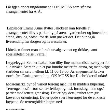
I år igjen er det ungdommene i OK MOSS som står for
arrangementet fra A-Å.
Løpsleder Emma Aune Rytter Jakobsen kan fortelle at
arrangementet tilbyr; parkering på arena, garderober og innendørs
arena, dusj og badstu for de som ønsker det. Det blir også
livesending fra skogen og liveresultater.
I kiosken finner man et bredt utvalg av mat og drikke, samt
spesialiteten pølse i vaffel!
Løypelegger Selmer Løken kan tilby fine mellomdistanseløyper for
alle nivåer. Start er kun et par hundre meter fra arena, og man velge
startiden sin selv mellom kl. 11.00-13.00. Arrangementet bruker
touch free Emitag stempling. OK MOSS har lånebrikker til utlån!
Mossemarka byr på variert terreng med lite til middels kupering.
Terrenget består stort sett av lettløpt og rask furuskog, men også
partier med tettere granskog. Det er høy detaljtetthet som gir
krevende orientering. Det er gode stier i terrenget for de enkleste
løypene. Se terrengbilder lengre ned.