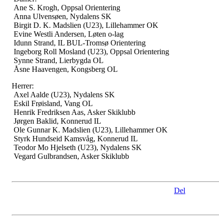
Ane S. Krogh, Oppsal Orientering
Anna Ulvensøen, Nydalens SK
Birgit D. K. Madslien (U23), Lillehammer OK
Evine Westli Andersen, Løten o-lag
Idunn Strand, IL BUL-Tromsø Orientering
Ingeborg Roll Mosland (U23), Oppsal Orientering
Synne Strand, Lierbygda OL
Åsne Haavengen, Kongsberg OL
Herrer:
Axel Aalde (U23), Nydalens SK
Eskil Frøisland, Vang OL
Henrik Fredriksen Aas, Asker Skiklubb
Jørgen Baklid, Konnerud IL
Ole Gunnar K. Madslien (U23), Lillehammer OK
Styrk Hundseid Kamsvåg, Konnerud IL
Teodor Mo Hjelseth (U23), Nydalens SK
Vegard Gulbrandsen, Asker Skiklubb
Del