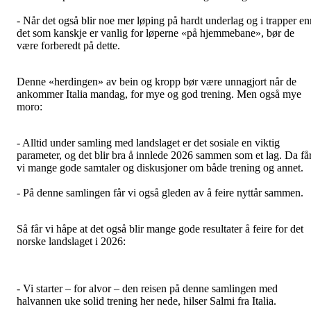
- Når det også blir noe mer løping på hardt underlag og i trapper en
det som kanskje er vanlig for løperne «på hjemmebane», bør de
være forberedt på dette.
Denne «herdingen» av bein og kropp bør være unnagjort når de
ankommer Italia mandag, for mye og god trening. Men også mye
moro:
- Alltid under samling med landslaget er det sosiale en viktig
parameter, og det blir bra å innlede 2026 sammen som et lag. Da få
vi mange gode samtaler og diskusjoner om både trening og annet.
- På denne samlingen får vi også gleden av å feire nyttår sammen.
Så får vi håpe at det også blir mange gode resultater å feire for det
norske landslaget i 2026:
- Vi starter – for alvor – den reisen på denne samlingen med
halvannen uke solid trening her nede, hilser Salmi fra Italia.