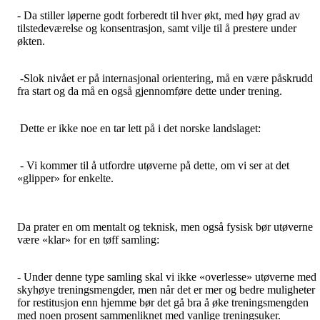
- Da stiller løperne godt forberedt til hver økt, med høy grad av
tilstedeværelse og konsentrasjon, samt vilje til å prestere under
økten.
-Slok nivået er på internasjonal orientering, må en være påskrudd
fra start og da må en også gjennomføre dette under trening.
Dette er ikke noe en tar lett på i det norske landslaget:
- Vi kommer til å utfordre utøverne på dette, om vi ser at det
«glipper» for enkelte.
Da prater en om mentalt og teknisk, men også fysisk bør utøverne
være «klar» for en tøff samling:
- Under denne type samling skal vi ikke «overlesse» utøverne med
skyhøye treningsmengder, men når det er mer og bedre muligheter
for restitusjon enn hjemme bør det gå bra å øke treningsmengden
med noen prosent sammenliknet med vanlige treningsuker.