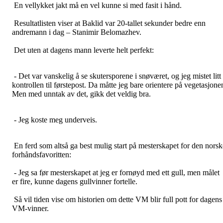
En vellykket jakt må en vel kunne si med fasit i hånd.
Resultatlisten viser at Baklid var 20-tallet sekunder bedre enn
andremann i dag – Stanimir Belomazhev.
Det uten at dagens mann leverte helt perfekt:
- Det var vanskelig å se skutersporene i snøværet, og jeg mistet litt
kontrollen til førstepost. Da måtte jeg bare orientere på vegetasjone
Men med unntak av det, gikk det veldig bra.
- Jeg koste meg underveis.
En ferd som altså ga best mulig start på mesterskapet for den norsk
forhåndsfavoritten:
- Jeg sa før mesterskapet at jeg er fornøyd med ett gull, men målet
er fire, kunne dagens gullvinner fortelle.
Så vil tiden vise om historien om dette VM blir full pott for dagens
VM-vinner.