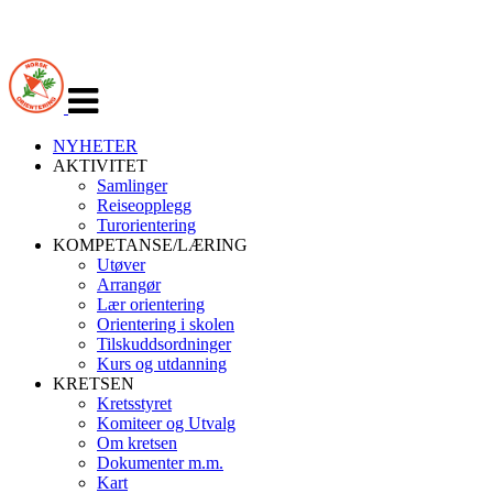
Veksle
navigasjon
NYHETER
AKTIVITET
Samlinger
Reiseopplegg
Turorientering
KOMPETANSE/LÆRING
Utøver
Arrangør
Lær orientering
Orientering i skolen
Tilskuddsordninger
Kurs og utdanning
KRETSEN
Kretsstyret
Komiteer og Utvalg
Om kretsen
Dokumenter m.m.
Kart