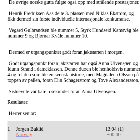
De øvrige norske gutta fulgte også opp med strålende prestasjoner
Henrik Fredriksen Aas delte 3. plassen med Niklas Ekström, og
fikk dermed sin første individuelle internasjonale konkurranse.
Vegard Gulbrandsen ble nummer 5, Styrk Hundseid Kamsvåg ble
nummer 9 og Bjørnar Kvåle nummer 10.
Dermed er utgangspunktet godt foran jaktstarten i morgen.
Godt utgangspunkt foran jaktstarten har også Anna Ulvensøen og
Idunn Strand i dameklassen. Denne duoen ble henholdsvis numme
4 og 5 i den som ble en svensk historie, med Magdalena Olsson på
toppen av pallen, foran
Elin Schagerstrom og Tove Alexandersson.
Sistnevnte var bare 5 sekunder foran Anna Ulvensøen.
Resultater:
Herrer senior:
1
Jorgen Baklid
13:04 (1)
Norway
+00:00