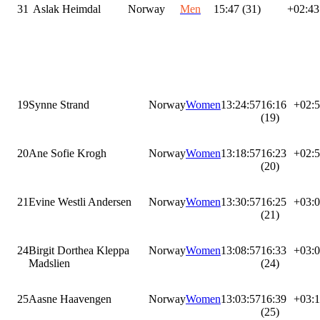
31
Aslak Heimdal
Norway
Men
15:47 (31)
+02:43
19
Synne Strand
Norway
Women
13:24:57
16:16
+02:
(19)
20
Ane Sofie Krogh
Norway
Women
13:18:57
16:23
+02:
(20)
21
Evine Westli Andersen
Norway
Women
13:30:57
16:25
+03:
(21)
24
Birgit Dorthea Kleppa
Norway
Women
13:08:57
16:33
+03:
Madslien
(24)
25
Aasne Haavengen
Norway
Women
13:03:57
16:39
+03:
(25)