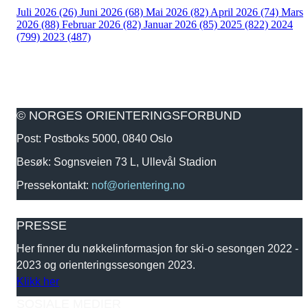
Juli 2026 (26)
Juni 2026 (68)
Mai 2026 (82)
April 2026 (74)
Mars
2026 (88)
Februar 2026 (82)
Januar 2026 (85)
2025 (822)
2024
(799)
2023 (487)
© NORGES ORIENTERINGSFORBUND
Post: Postboks 5000, 0840 Oslo
Besøk: Sognsveien 73 L, Ullevål Stadion
Pressekontakt:
nof@orientering.no
PRESSE
Her finner du nøkkelinformasjon for ski-o sesongen 2022 -
2023 og orienteringssesongen 2023.
Klikk her
SOSIALE MEDIER