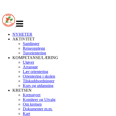
Veksle
navigasjon
NYHETER
AKTIVITET
Samlinger
Reiseopplegg
Turorientering
KOMPETANSE/LÆRING
Utøver
Arrangør
Lær orientering
Orientering i skolen
Tilskuddsordninger
Kurs og utdanning
KRETSEN
Kretsstyret
Komiteer og Utvalg
Om kretsen
Dokumenter m.m.
Kart