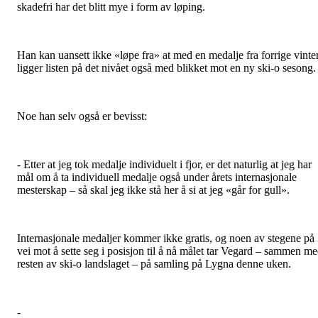
skadefri har det blitt mye i form av løping.
Han kan uansett ikke «løpe fra» at med en medalje fra forrige vinte
ligger listen på det nivået også med blikket mot en ny ski-o sesong.
Noe han selv også er bevisst:
- Etter at jeg tok medalje individuelt i fjor, er det naturlig at jeg har
mål om å ta individuell medalje også under årets internasjonale
mesterskap – så skal jeg ikke stå her å si at jeg «går for gull».
Internasjonale medaljer kommer ikke gratis, og noen av stegene på
vei mot å sette seg i posisjon til å nå målet tar Vegard – sammen m
resten av ski-o landslaget – på samling på Lygna denne uken.
-