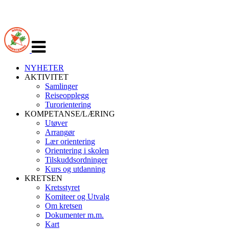
Veksle
navigasjon
NYHETER
AKTIVITET
Samlinger
Reiseopplegg
Turorientering
KOMPETANSE/LÆRING
Utøver
Arrangør
Lær orientering
Orientering i skolen
Tilskuddsordninger
Kurs og utdanning
KRETSEN
Kretsstyret
Komiteer og Utvalg
Om kretsen
Dokumenter m.m.
Kart