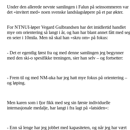
Under den allerede nevnte samlingen i Falun på seinsommeren var
det «invitert med» noen svenske landslagsløpere på et par økter.
For NTNUI-løper Vegard Gulbrandsen har det imidlertid handlet
mye om orientering så langt i år, og han har blant annet fått med se
en seier i 10mila. Men nå skal han «skru om» på fokus:
- Det er egentlig først fra og med denne samlingen jeg begynner
med den ski-o spesifikke treningen, sier han selv – og fortsetter:
- Frem til og med NM-uka har jeg hatt mye fokus på orientering –
og løping.
Men karen som i fjor fikk med seg sin første individuelle
internasjonale medalje, har langt i fra lagt på «latsiden»:
- Enn så lenge har jeg jobbet med kapasiteten, og når jeg har vært