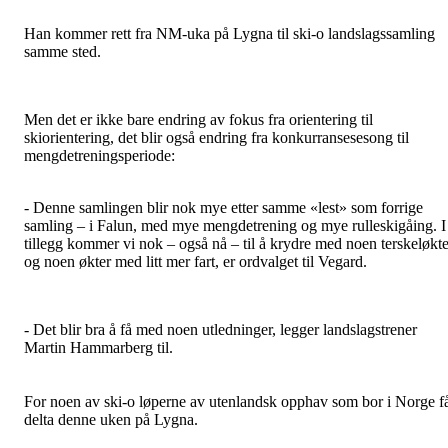
Han kommer rett fra NM-uka på Lygna til ski-o landslagssamling
samme sted.
Men det er ikke bare endring av fokus fra orientering til
skiorientering, det blir også endring fra konkurransesesong til
mengdetreningsperiode:
- Denne samlingen blir nok mye etter samme «lest» som forrige
samling – i Falun, med mye mengdetrening og mye rulleskigåing. I
tillegg kommer vi nok – også nå – til å krydre med noen terskeløkte
og noen økter med litt mer fart, er ordvalget til Vegard.
- Det blir bra å få med noen utledninger, legger landslagstrener
Martin Hammarberg til.
For noen av ski-o løperne av utenlandsk opphav som bor i Norge f
delta denne uken på Lygna.