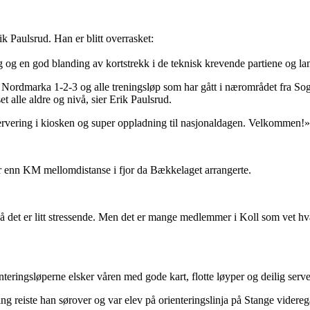
ik Paulsrud. Han er blitt overrasket:
og en god blanding av kortstrekk i de teknisk krevende partiene og lan
 Nordmarka 1-2-3 og alle treningsløp som har gått i nærområdet fra So
t alle aldre og nivå, sier Erik Paulsrud.
 servering i kiosken og super oppladning til nasjonaldagen. Velkommen!»
er enn KM mellomdistanse i fjor da Bækkelaget arrangerte.
så det er litt stressende. Men det er mange medlemmer i Koll som vet hva d
enteringsløperne elsker våren med gode kart, flotte løyper og deilig serve
ng reiste han sørover og var elev på orienteringslinja på Stange videre