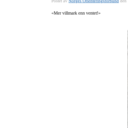
Postet av
Norges Orienteringsforbund
den
«Mer villmark enn ventet!»