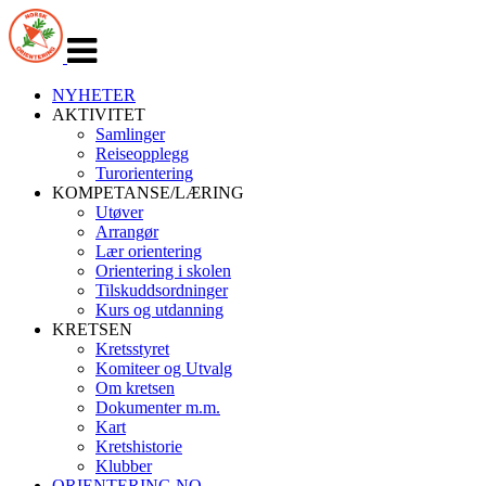
Veksle
navigasjon
NYHETER
AKTIVITET
Samlinger
Reiseopplegg
Turorientering
KOMPETANSE/LÆRING
Utøver
Arrangør
Lær orientering
Orientering i skolen
Tilskuddsordninger
Kurs og utdanning
KRETSEN
Kretsstyret
Komiteer og Utvalg
Om kretsen
Dokumenter m.m.
Kart
Kretshistorie
Klubber
ORIENTERING.NO