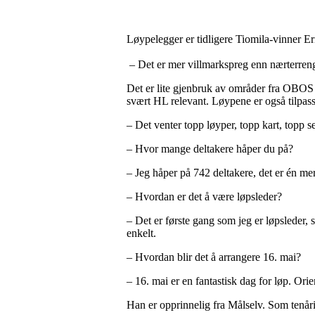
Løypelegger er tidligere Tiomila-vinner Er
– Det er mer villmarkspreg enn nærterreng 
Det er lite gjenbruk av områder fra OBOS
svært HL relevant. Løypene er også tilpasse
– Det venter topp løyper, topp kart, topp
– Hvor mange deltakere håper du på?
– Jeg håper på 742 deltakere, det er én m
– Hvordan er det å være løpsleder?
– Det er første gang som jeg er løpsleder, 
enkelt.
– Hvordan blir det å arrangere 16. mai?
– 16. mai er en fantastisk dag for løp. Ori
Han er opprinnelig fra Målselv. Som tenåri