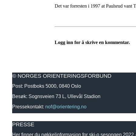
Det var forresten i 1997 at Paulsrud vant 
Logg inn for å skrive en kommentar.
© NORGES ORIENTERINGSFORBUND
Post: Postboks 5000, 0840 Oslo
Besøk: Sognsveien 73 L, Ullevål Stadion
Pressekontakt:
nof@orientering.no
PRESSE
Her finner du nøkkelinformasjon for ski-o sesongen 2022