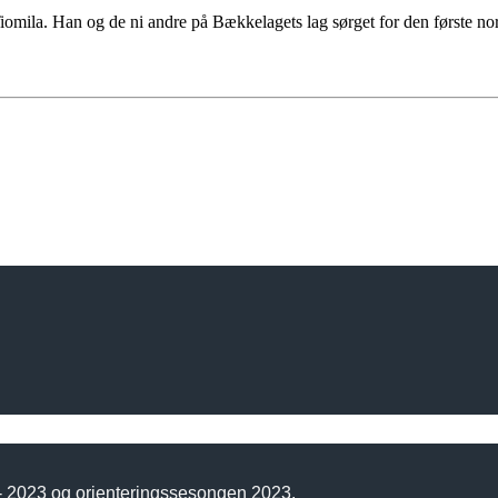
Tiomila. Han og de ni andre på Bækkelagets lag sørget for den første nor
 - 2023 og orienteringssesongen 2023.