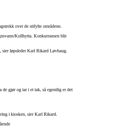
gstrekk over­ de stifylte områdene.
gnsvann/Kollhytta. Konkurransen blir
, sier løpsleder Karl Rikard Løvhaug.
e gjør og tar i et tak, så egentlig er det
ring i kiosken, sier Karl Rikard.
gående