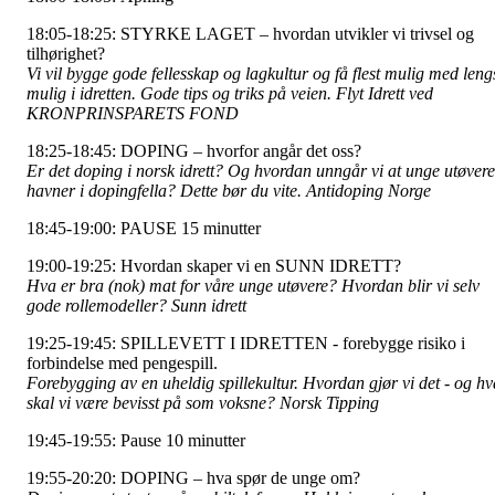
18:05-18:25: STYRKE LAGET – hvordan utvikler vi trivsel og
tilhørighet?
Vi vil bygge gode fellesskap og lagkultur og få flest mulig med leng
mulig i idretten. Gode tips og triks på veien. Flyt Idrett ved
KRONPRINSPARETS FOND
18:25-18:45: DOPING – hvorfor angår det oss?
Er det doping i norsk idrett? Og hvordan unngår vi at unge utøvere
havner i dopingfella? Dette bør du vite. Antidoping Norge
18:45-19:00: PAUSE 15 minutter
19:00-19:25: Hvordan skaper vi en SUNN IDRETT?
Hva er bra (nok) mat for våre unge utøvere? Hvordan blir vi selv
gode rollemodeller? Sunn idrett
19:25-19:45: SPILLEVETT I IDRETTEN - forebygge risiko i
forbindelse med pengespill.
Forebygging av en uheldig spillekultur. Hvordan gjør vi det - og hv
skal vi være bevisst på som voksne? Norsk Tipping
19:45-19:55: Pause 10 minutter
19:55-20:20: DOPING – hva spør de unge om?