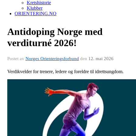
Kretshistorie
Klubber
ORIENTERING.NO
Antidoping Norge med
verditurné 2026!
Postet av
Norges Orienteringsforbund
den
12. mai 2026
Verdikvelder for trenere, ledere og foreldre til idrettsungdom.