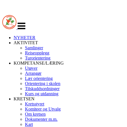
Veksle
navigasjon
NYHETER
AKTIVITET
Samlinger
Reiseopplegg
Turorientering
KOMPETANSE/LÆRING
Utøver
Arrangør
Lær orientering
Orientering i skolen
Tilskuddsordninger
Kurs og utdanning
KRETSEN
Kretsstyret
Komiteer og Utvalg
Om kretsen
Dokumenter m.m.
Kart