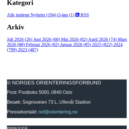
Kategori
Alle innlegg
Nyheter (194)
O-løp (1)
RSS
Arkiv
Juli 2026 (26)
Juni 2026 (68)
Mai 2026 (82)
April 2026 (74)
Mars
2026 (88)
Februar 2026 (82)
Januar 2026 (85)
2025 (822)
2024
(799)
2023 (487)
© NORGES ORIENTERINGSFORBUND
Post: Postboks 5000, 0840 Oslo
Besøk: Sognsveien 73 L, Ullevål Stadion
Pressekontakt:
nof@orientering.no
PRESSE